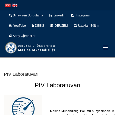
İçeriğe
Navigasyona
atla
atla
Sınav Yeri Sorgulama
Linkedin
Instagram
YouTube
DEBİS
DEUZEM
Uzaktan Eğitim
Aday Öğrenciler
Menüy
Geç
PIV Laboratuvarı
PIV Laboratuvarı
Makina Mühendisliği Bölümü bünyesindeki Term