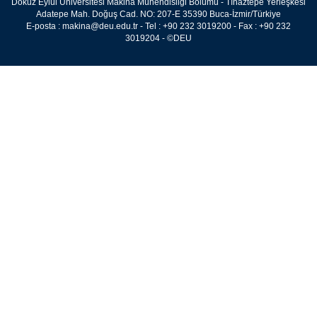
Dokuz Eylül Üniversitesi Makina Mühendisliği Bölümü - Tınaztepe Yerleşkesi
Adatepe Mah. Doğuş Cad. NO: 207-E 35390 Buca-İzmir/Türkiye
E-posta : makina@deu.edu.tr - Tel : +90 232 3019200 - Fax : +90 232
3019204 - ©DEU