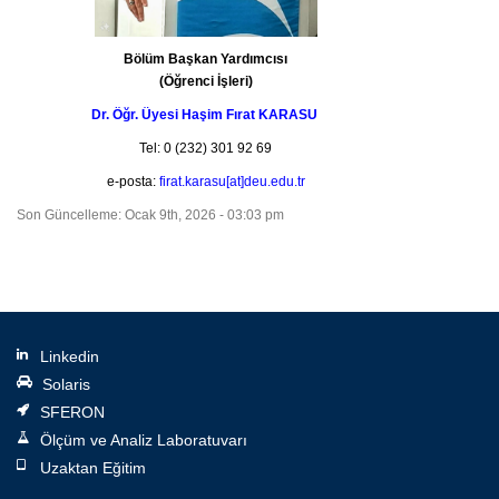
Bölüm Başkan Yardımcısı
(Öğrenci İşleri)
Dr. Öğr. Üyesi Haşim Fırat KARASU
Tel: 0 (232) 301 92 69
e-posta:
firat.karasu[at]deu.edu.tr
Son Güncelleme: Ocak 9th, 2026 - 03:03 pm
Linkedin
Solaris
SFERON
Ölçüm ve Analiz Laboratuvarı
Uzaktan Eğitim