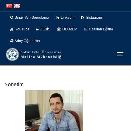
İçeriğe
Navigasyona
atla
atla
Sınav Yeri Sorgulama
Linkedin
Instagram
YouTube
DEBİS
DEUZEM
Uzaktan Eğitim
Aday Öğrenciler
Menüy
Geç
Yönetim