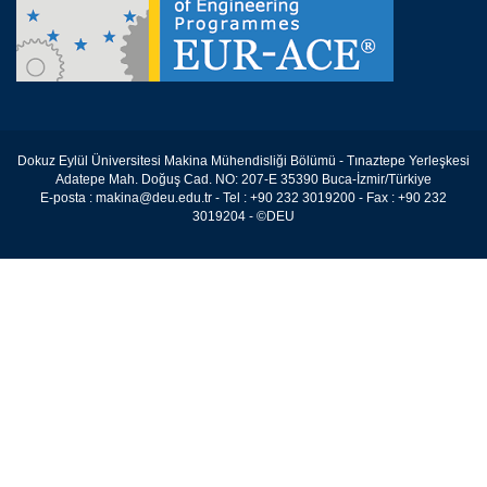
Dokuz Eylül Üniversitesi Makina Mühendisliği Bölümü - Tınaztepe Yerleşkesi
Adatepe Mah. Doğuş Cad. NO: 207-E 35390 Buca-İzmir/Türkiye
E-posta : makina@deu.edu.tr - Tel : +90 232 3019200 - Fax : +90 232
3019204 - ©DEU