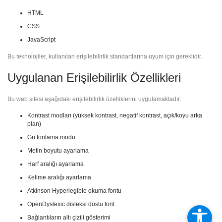
HTML
CSS
JavaScript
Bu teknolojiler, kullanılan erişilebilirlik standartlarına uyum için gereklidir.
Uygulanan Erişilebilirlik Özellikleri
Bu web sitesi aşağıdaki erişilebilirlik özelliklerini uygulamaktadır:
Kontrast modları (yüksek kontrast, negatif kontrast, açık/koyu arka
plan)
Gri tonlama modu
Metin boyutu ayarlama
Harf aralığı ayarlama
Kelime aralığı ayarlama
Atkinson Hyperlegible okuma fontu
OpenDyslexic disleksi dostu font
Bağlantıların altı çizili gösterimi