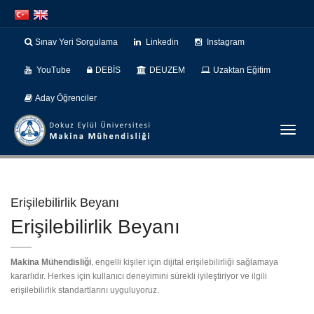
İçeriğe
Navigasyona
atla
atla
Sınav Yeri Sorgulama
Linkedin
Instagram
YouTube
DEBİS
DEUZEM
Uzaktan Eğitim
Aday Öğrenciler
Menüy
Geç
Erişilebilirlik Beyanı
Erişilebilirlik Beyanı
Makina Mühendisliği
, engelli kişiler için dijital erişilebilirliği sağlamaya
kararlıdır. Herkes için kullanıcı deneyimini sürekli iyileştiriyor ve ilgili
erişilebilirlik standartlarını uyguluyoruz.