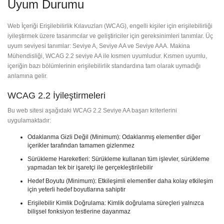
Uyum Durumu
Web İçeriği Erişilebilirlik Kılavuzları (WCAG), engelli kişiler için erişilebilirliği
iyileştirmek üzere tasarımcılar ve geliştiriciler için gereksinimleri tanımlar. Üç
uyum seviyesi tanımlar: Seviye A, Seviye AA ve Seviye AAA. Makina
Mühendisliği, WCAG 2.2 seviye AA ile kısmen uyumludur. Kısmen uyumlu,
içeriğin bazı bölümlerinin erişilebilirlik standardına tam olarak uymadığı
anlamına gelir.
WCAG 2.2 İyileştirmeleri
Bu web sitesi aşağıdaki WCAG 2.2 Seviye AA başarı kriterlerini
uygulamaktadır:
Odaklanma Gizli Değil (Minimum): Odaklanmış elementler diğer
içerikler tarafından tamamen gizlenmez
Sürükleme Hareketleri: Sürükleme kullanan tüm işlevler, sürükleme
yapmadan tek bir işaretçi ile gerçekleştirilebilir
Hedef Boyutu (Minimum): Etkileşimli elementler daha kolay etkileşim
için yeterli hedef boyutlarına sahiptir
Erişilebilir Kimlik Doğrulama: Kimlik doğrulama süreçleri yalnızca
bilişsel fonksiyon testlerine dayanmaz