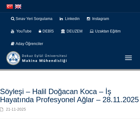
İçeriğe
Navigasyona
atla
atla
Sınav Yeri Sorgulama
Linkedin
Instagram
YouTube
DEBİS
DEUZEM
Uzaktan Eğitim
Aday Öğrenciler
Menüy
Geç
Söyleşi – Halil Doğacan Koca – İş
Hayatında Profesyonel Ağlar – 28.11.2025
21-11-2025