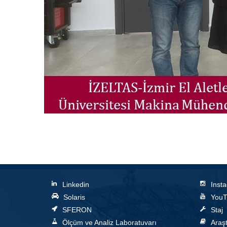
Linkedin
Inst
Solaris
YouT
SFERON
Staj
Ölçüm ve Analiz Laboratuvarı
Araşt