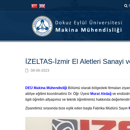
İçeriğe
Navigasyona
atla
atla
İZELTAS-İzmir El Aletleri Sanayi ve
08-06-2023
DEÜ Makina Mühendisliği
Bölümü olarak bölgedeki firmaları ziya
atölye eğitimi koordinatörü Dr. Öğr. Üyesi
Murat Akdağ
ve endüstr
ilgili öğretim altyapımız ve teknik öğretimimiz hakkında değerlendirm
Ziyaretimiz sırasında bize eşlik eden başta Fabrika Müdürü Sayın