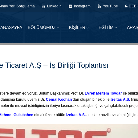
Sınav Yeri Sorgulama
Linkedin
Instagram
YouTube
DEBİ
ANASAYFA
BÖLÜMÜMÜZ
KİŞİLER
EĞİTİM
ARAŞ
 Ticaret A.Ş – İş Birliği Toplantısı
retlere devam ediyoruz. Bölüm Başkanımız Prof. Dr.
Evren Meltem Toygar
ile birli
i danışma kurulu üyemiz Dr.
Cemal Koçhan
’dan oluşan bir ekip ile
Izeltas A.S.
firm
eler ile mevcut işbirliğimizin ileriye taşınarak ortak işbirliği ve çalışılabilecek pr
Mehmet Gullubahce
olmak üzere bütün
Izeltas A.S.
ailesine nazik ev sahipliği için