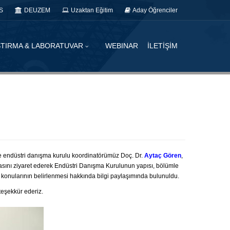
S
DEUZEM
Uzaktan Eğitim
Aday Öğrenciler
TIRMA & LABORATUVAR
WEBINAR
İLETİŞİM
kte endüstri danışma kurulu koordinatörümüz Doç. Dr.
Aytaç Gören
,
asını ziyaret ederek Endüstri Danışma Kurulunun yapısı, bölümle
oje konularının belirlenmesi hakkında bilgi paylaşımında bulunuldu.
 teşekkür ederiz.