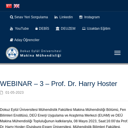
İçeriğe
Navigasyona
atla
atla
Sınav Yeri Sorgulama
Linkedin
Instagram
YouTube
DEBİS
DEUZEM
Uzaktan Eğitim
Aday Öğrenciler
Menüy
Geç
WEBINAR – 3 – Prof. Dr. Harry Hoster
01-05-2023
Dokuz Eylül Üniversitesi Mühendislik Fakültesi Makina Mühendisliği Bölümü, Fen
Bilimleri Enstitüsü, DEÜ Enerji Uygulama ve Araştırma Merkezi (EUAM) ve DEÜ
Makina Mühendisliği Topluluğunun katkılarıyla, 08 Mayıs 2023, Saat:16:00’da Prof.
Dr. Harry Hoster (Duisburg-Essen Üniversitesi, Mühendislik Bilimleri Fakültesi,