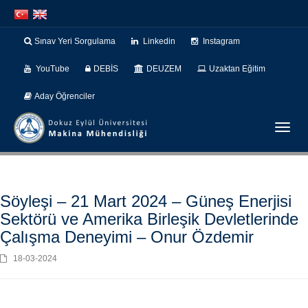
İçeriğe
Navigasyona
atla
atla
Sınav Yeri Sorgulama
Linkedin
Instagram
YouTube
DEBİS
DEUZEM
Uzaktan Eğitim
Aday Öğrenciler
Menüy
Geç
Söyleşi – 21 Mart 2024 – Güneş Enerjisi
Sektörü ve Amerika Birleşik Devletlerinde
Çalışma Deneyimi – Onur Özdemir
18-03-2024