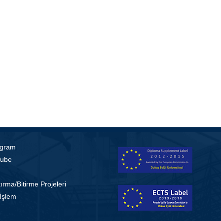
agram
ube
ırma/Bitirme Projeleri
 İşlem