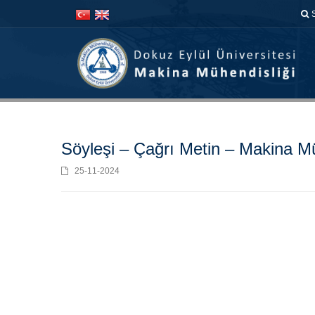
İçeriğe
Navigasyona
atla
atla
Söyleşi – Çağrı Metin – Makina Müh
25-11-2024