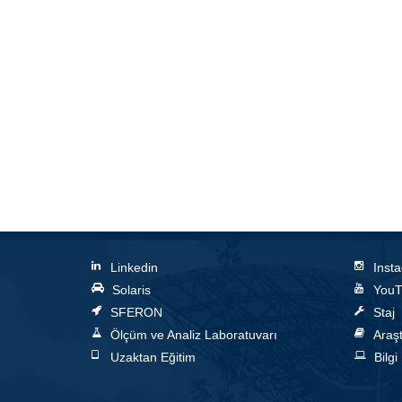
Linkedin
Inst
Solaris
YouT
SFERON
Staj
Ölçüm ve Analiz Laboratuvarı
Araşt
Uzaktan Eğitim
Bilgi