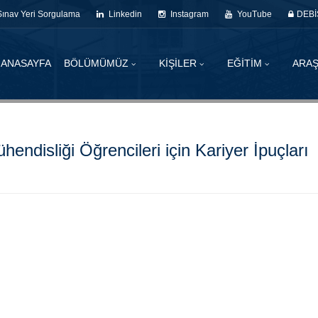
Sınav Yeri Sorgulama
Linkedin
Instagram
YouTube
DEBİ
ANASAYFA
BÖLÜMÜMÜZ
KİŞİLER
EĞİTİM
ARAŞ
endisliği Öğrencileri için Kariyer İpuçları