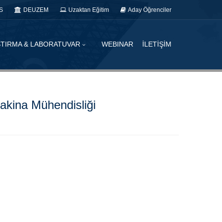
S
DEUZEM
Uzaktan Eğitim
Aday Öğrenciler
TIRMA & LABORATUVAR
WEBINAR
İLETİŞİM
akina Mühendisliği