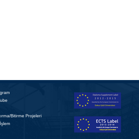
agram
ube
ırma/Bitirme Projeleri
 İşlem