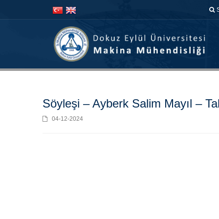
İçeriğe
Navigasyona
atla
atla
Söyleşi – Ayberk Salim Mayıl – Ta
04-12-2024