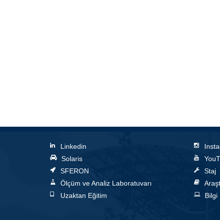
Linkedin
Inst
Solaris
YouT
SFERON
Staj
Ölçüm ve Analiz Laboratuvarı
Araşt
Uzaktan Eğitim
Bilgi