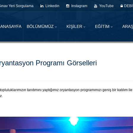
Sınav Yeri Sorgulama
Linkedin
Instagram
YouTube
DEBİ
ANASAYFA
BÖLÜMÜMÜZ
KİŞİLER
EĞİTİM
ARAŞ
yantasyon Programı Görselleri
 topluluklarımızın tanıtımını yaptığımız oryantasyon programımızı geniş bir katılım i
z.