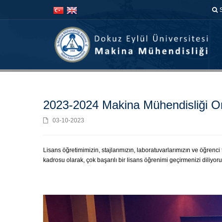
İçeriğe
Navigasyona
atla
atla
2023-2024 Makina Mühendisliği Or
03-10-2023
Lisans öğretimimizin, stajlarımızın, laboratuvarlarımızın ve öğrenci
kadrosu olarak, çok başarılı bir lisans öğrenimi geçirmenizi diliyoru